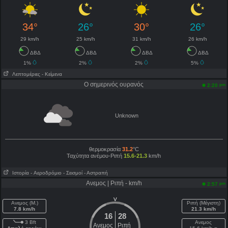
34°
26°
30°
26°
29 km/h
25 km/h
31 km/h
26 km/h
ΔΒΔ
ΔΒΔ
ΔΒΔ
ΔΒΔ
1%
2%
2%
5%
Λεπτομέριες
- Κείμενα
Ο σημερινός ουρανός
pm
2:20
Unknown
θερμοκρασία
31.2
°C
Ταχύτητα ανέμου-Ριπή
15.6-21.3
km/h
Ιστορία
- Aεροδρόμιο
- Σεισμοί
- Αστραπή
Ανεμος | Ριπή - km/h
pm
2:57
V
Ανεμος (Μ.)
Ριπή (Μέγιστη)
7.8 km/h
21.3 km/h
16
28
3 Bft
Ανεμος
Ανεμος
Ριπή