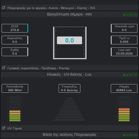
Πληροφορίες για το φεγγάρι
- Αυrora
- Μετεωροί
- Χάρτης
- ISS
Βροχόπτωση σήμερα - mm
pm
2:57
2026
Τελευταία ώρα
270.8
0.0
Αύγουστος
Τιμή/ ω
0.0
0.0
0.000
Εχθές
Last rain
0.0
23-05-2026
Γραφικές παραστάσεις
- Πρόβλεψη
- Ραντάρ
Ηλιακός - UV-δείκτης - Lux
pm
2:57
Ακτινοβολία
Υπεριώδης
Λάμψη
380 W/m²
0.0 Δείκτης
45883 Lux
UV Γύρισε
Φάση της σελήνης Πληροφορίες
pm
2:57