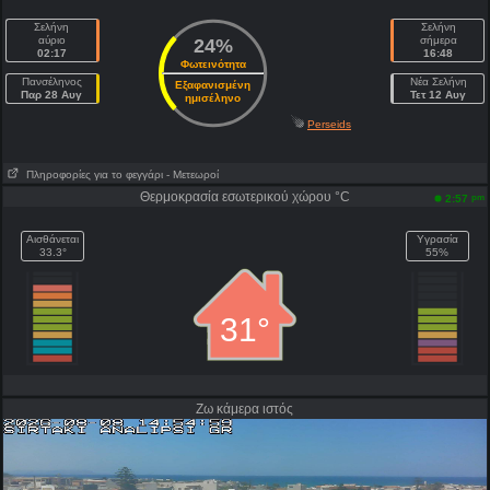
Σελήνη
Σελήνη
αύριο
σήμερα
24%
02:17
16:48
Φωτεινότητα
Πανσέληνος
Νέα Σελήνη
Εξαφανισμένη
Παρ 28 Αυγ
Τετ 12 Αυγ
ημισέληνο
Perseids
Πληροφορίες για το φεγγάρι
- Μετεωροί
Θερμοκρασία εσωτερικού χώρου °C
pm
2:57
Αισθάνεται
Υγρασία
33.3°
55%
31°
Ζω κάμερα ιστός