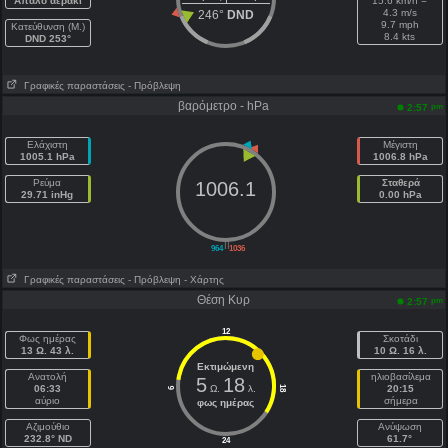
Απαλό αεράκι
15.6 km/h =
4.3 m/s
246°
DND
9.7 mph
Κατεύθυνση (Μ.)
8.4 kts
DND 253°
Γραφικές παραστάσεις
- Πρόβλεψη
βαρόμετρο - hPa
pm
2:57
Ελάχιστη
Μέγιστη
1005.1 hPa
1006.8 hPa
Ρεύμα
Σταθερά
1006.1
29.71 inHg
0.00 hPa
||
964
1036
Γραφικές παραστάσεις
- Πρόβλεψη
- Χάρτης
Θέση Κυρ
pm
2:57
12
Φως ημέρας
Σκοτάδι
13 Ω. 43 λ.
10 Ω. 16 λ.
Εκτιμώμενη
Ανατολή
ηλιοβασίλεμα
5
18
06:33
Ω.
λ.
20:15
18
6
αύριο
σήμερα
φως ημέρας
Aζιμούθιο
Ανύψωση
232.8° ND
61.7°
24